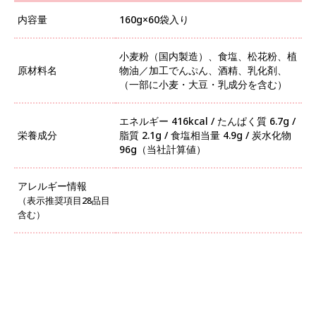
内容量
160g×60袋入り
小麦粉（国内製造）、食塩、松花粉、植
原材料名
物油／加工でんぷん、酒精、乳化剤、
（一部に小麦・大豆・乳成分を含む）
エネルギー 416kcal / たんぱく質 6.7g /
栄養成分
脂質 2.1g / 食塩相当量 4.9g / 炭水化物
96g（当社計算値）
アレルギー情報
（表示推奨項目28品目
含む）