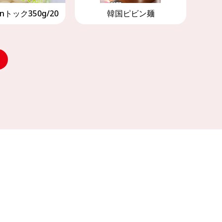
henトック350g/20
韓国ピビン麺