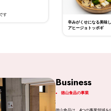
です
辛みがくせになる美味
アヒージョトッポギ
Business
徳山食品の事業
徳山食品は、4つの事業領域を